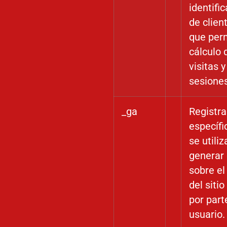
identifi
de client
que perm
cálculo 
visitas y
sesiones
_ga
Registra
específi
se utiliz
generar
sobre el
del siti
por part
usuario.