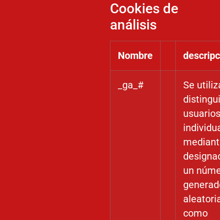
Cookies de
análisis
Nombre
descripc
_ga_#
Se utili
distingui
usuario
individu
mediant
designa
un núme
generad
aleator
como